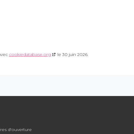
 avec
cookiedatabase.org
le 30 juin 2026.
res d'ouverture