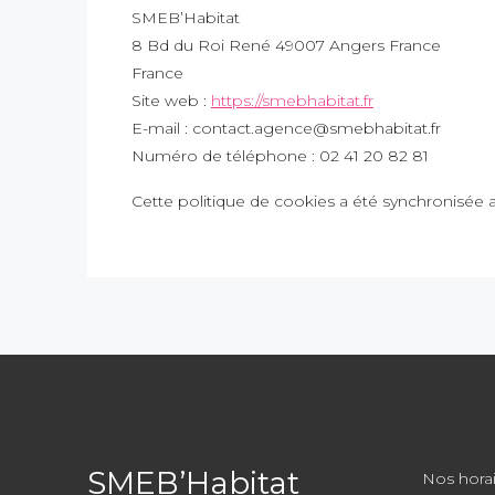
SMEB’Habitat
8 Bd du Roi René 49007 Angers France
France
Site web :
https://smebhabitat.fr
E-mail :
contact.agence@
smebhabitat.fr
Numéro de téléphone : 02 41 20 82 81
Cette politique de cookies a été synchronisée
SMEB’Habitat
Nos horai