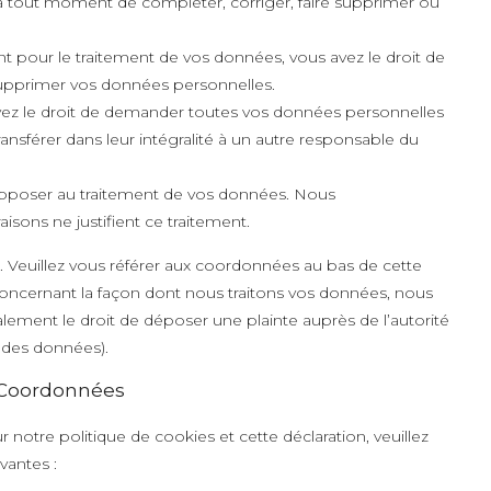
it à tout moment de compléter, corriger, faire supprimer ou
 pour le traitement de vos données, vous avez le droit de
upprimer vos données personnelles.
avez le droit de demander toutes vos données personnelles
ansférer dans leur intégralité à un autre responsable du
opposer au traitement de vos données. Nous
sons ne justifient ce traitement.
r. Veuillez vous référer aux coordonnées au bas de cette
 concernant la façon dont nous traitons vos données, nous
lement le droit de déposer une plainte auprès de l’autorité
n des données).
 Coordonnées
otre politique de cookies et cette déclaration, veuillez
vantes :