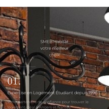
SMEB'Habitat
votre meilleur
choix
PLUS DE DÉTAILS
01.
Expertise en Logement Étudiant depuis 1996
Votre partenaire de confiance pour trouver le
logement idéal à Angers et Nantes.