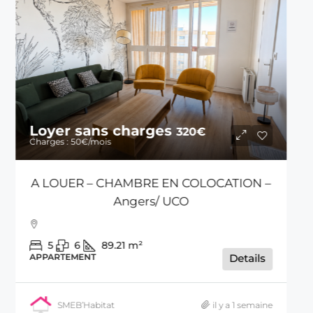
Loyer sans charges
790€
60€
/mois
A LOUER – Appartement T3 –
Angers/Belle Beille
34 square christine brisset 49100 ANGERS
2
3
1
60
m²
APPARTEMENT
Details
SMEB’Habitat
il y a 2 mois