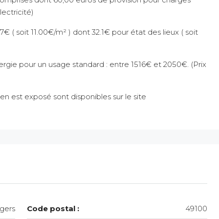
ectricité)
7€ ( soit 11.00€/m² ) dont 32.1€ pour état des lieux ( soit
gie pour un usage standard : entre 1516€ et 2050€. (Prix
ien est exposé sont disponibles sur le site
gers
Code postal :
49100