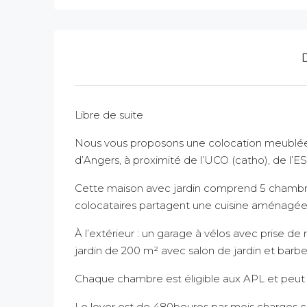
Libre de suite
Nous vous proposons une colocation meublée
d’Angers, à proximité de l’UCO (catho), de l’E
Cette maison avec jardin comprend 5 chambres
colocataires partagent une cuisine aménagée 
À l’extérieur : un garage à vélos avec prise de 
jardin de 200 m² avec salon de jardin et barb
Chaque chambre est éligible aux APL et peut ê
Le loyer est de 480beuros par mois charges c