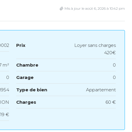
Mis à jour le août 6, 2026 à 10:42 pm
002
Prix
Loyer sans charges
420€
7 m²
Chambre
0
0
Garage
0
1954
Type de bien
Appartement
ION
Charges
60 €
.19 €