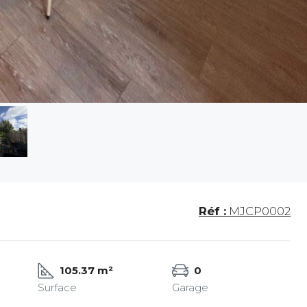
Réf :
MJCP0002
105.37 m²
0
Surface
Garage