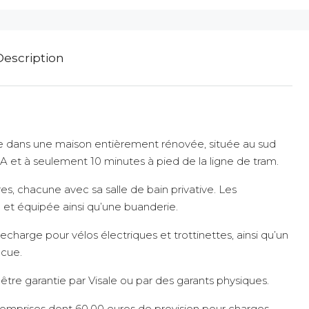
Description
 dans une maison entièrement rénovée, située au sud
SA et à seulement 10 minutes à pied de la ligne de tram.
, chacune avec sa salle de bain privative. Les
et équipée ainsi qu’une buanderie.
recharge pour vélos électriques et trottinettes, ainsi qu’un
ecue.
tre garantie par Visale ou par des garants physiques.
omprises dont 60,00 euros de provision pour charges